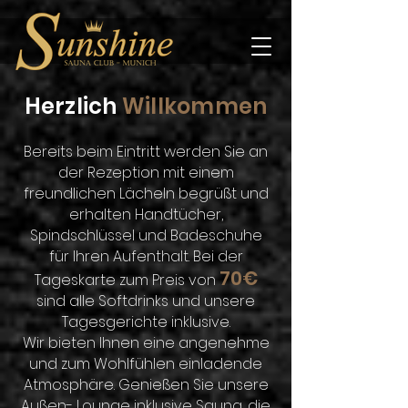
Herzlich
Willkommen
Bereits beim Eintritt werden Sie an
der Rezeption mit einem
freundlichen Lächeln begrüßt und
erhalten Handtücher,
Spindschlüssel und Badeschuhe
für Ihren Aufenthalt. Bei der
70€
Tageskarte zum Preis von
sind alle Softdrinks und unsere
Tagesgerichte inklusive.
Wir bieten Ihnen eine angenehme
und zum Woh
lfühlen einladende
Atmosphäre. Genießen Sie unsere
Außen- Lounge inklusive Sauna, die