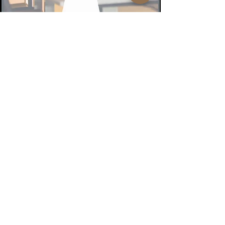
Informa
tionen
In München gibt es einige
Clubbetreiber, die hohe
Taxiprovisionen für Ihre Gäste
bezahlen. Dies ist bereits aus den
Medien bekannt. Bitte lassen Sie
sich von Ihre
m T
axifahrer nicht in
die Irre führen, indem er Ihnen