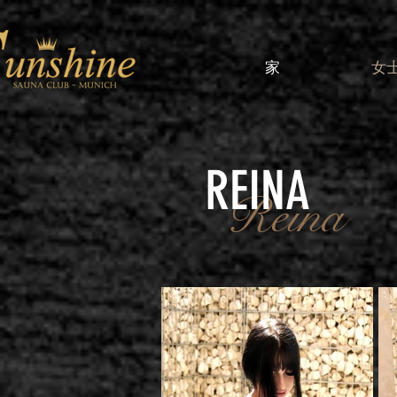
家
女
REINA
Reina